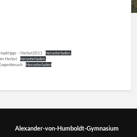
ishopbriggs – Herbst2011
herunterladen.
im Herbst
herunterladen.
2Gegenbesuch
Herunterladen
Alexander-von-Humboldt-Gymnasium